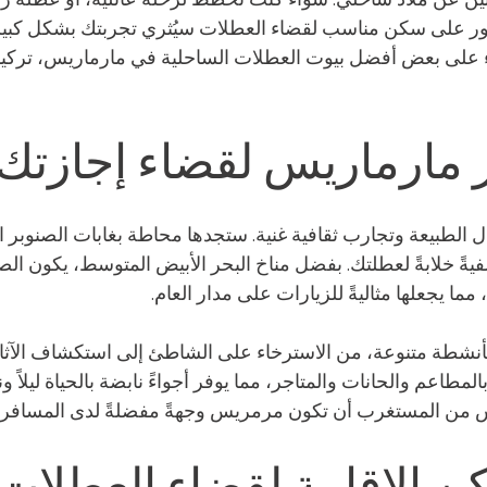
ثور على سكن مناسب لقضاء العطلات سيُثري تجربتك بشكل كبير
 على بعض أفضل بيوت العطلات الساحلية في مارماريس، تركيا، 
ار مارماريس لقضاء إجازتك
لطبيعة وتجارب ثقافية غنية. ستجدها محاطة بغابات الصنوبر ال
يةً خلابةً لعطلتك. بفضل مناخ البحر الأبيض المتوسط، يكون الصيف 
، مما يجعلها مثاليةً للزيارات على مدار العام.
بأنشطة متنوعة، من الاسترخاء على الشاطئ إلى استكشاف الآثار 
لمطاعم والحانات والمتاجر، مما يوفر أجواءً نابضة بالحياة ليلاً ونه
س من المستغرب أن تكون مرمريس وجهةً مفضلةً لدى المسافري
ن الإقامة لقضاء العطلات