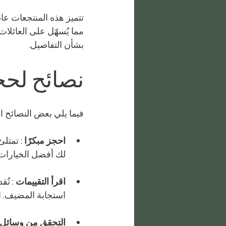
تتميز هذه المنتجعات ع
مما يُسهّل على العائلات
بشأن التفاصيل.
نصائح لحج
فيما يلي بعض النصائح ا
احجز مبكرًا
 : تمتل
لك أفضل الخيارات 
اقرأ التقييمات
 : تُ
استجابة المضيف. ان
التحقق من وسائل 