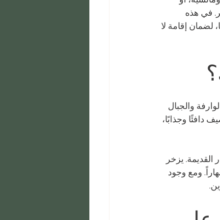
. في هذه 
لضمان إقامة لا 
؟
وارفة والجبال 
دافئًا وجذابًا، 
القديمة. يزخر 
اراً. ومع وجود 
ن.
 على 