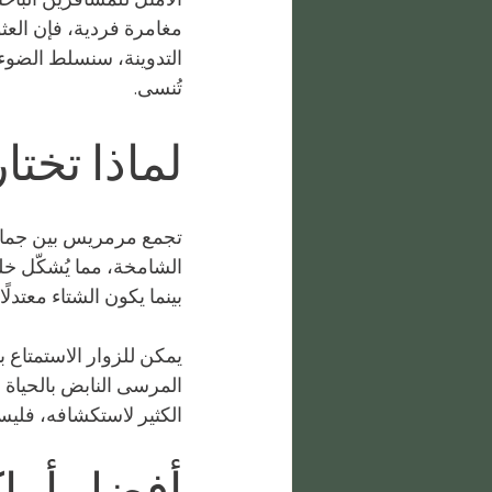
مغامرة فردية، فإن الع
التدوينة، سنسلط الضوء
تُنسى.
لماذا تخت
تجمع مرمريس بين جمال ا
الشامخة، مما يُشكّل خلف
بينما يكون الشتاء معتدلًا
يمكن للزوار الاستمتاع 
المرسى النابض بالحياة با
الكثير لاستكشافه، فلي
أفضل أماك