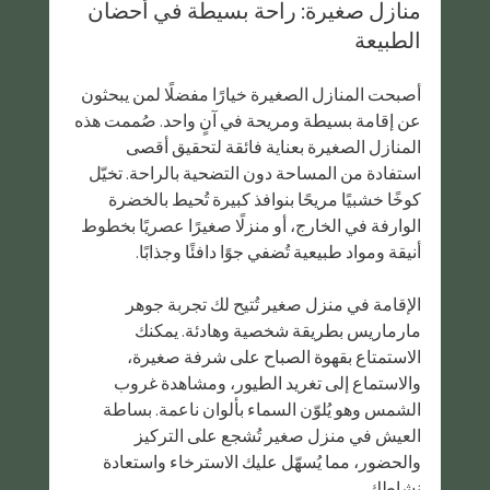
منازل صغيرة: راحة بسيطة في أحضان 
الطبيعة
أصبحت المنازل الصغيرة خيارًا مفضلًا لمن يبحثون 
عن إقامة بسيطة ومريحة في آنٍ واحد. صُممت هذه 
المنازل الصغيرة بعناية فائقة لتحقيق أقصى 
استفادة من المساحة دون التضحية بالراحة. تخيّل 
كوخًا خشبيًا مريحًا بنوافذ كبيرة تُحيط بالخضرة 
الوارفة في الخارج، أو منزلًا صغيرًا عصريًا بخطوط 
أنيقة ومواد طبيعية تُضفي جوًا دافئًا وجذابًا.
الإقامة في منزل صغير تُتيح لك تجربة جوهر 
مارماريس بطريقة شخصية وهادئة. يمكنك 
الاستمتاع بقهوة الصباح على شرفة صغيرة، 
والاستماع إلى تغريد الطيور، ومشاهدة غروب 
الشمس وهو يُلوّن السماء بألوان ناعمة. بساطة 
العيش في منزل صغير تُشجع على التركيز 
والحضور، مما يُسهّل عليك الاسترخاء واستعادة 
نشاطك.