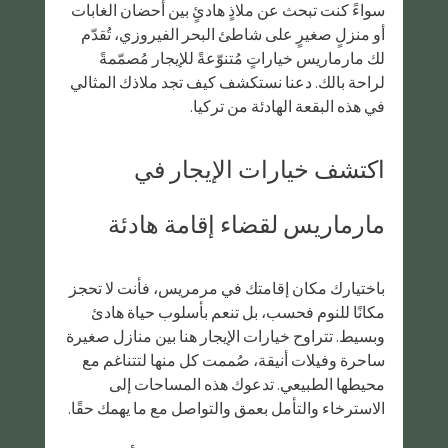
سواءً كنت تبحث عن ملاذٍ هادئٍ بين أحضان الغابات 
أو منزلٍ صغيرٍ على شاطئ البحر الفيروزي، تُقدّم 
لك مارماريس خياراتٍ مُتنوّعةً للإيجار مُصمّمةً 
لراحة بالك. دعنا نستكشف كيف تجد ملاذك المثالي 
في هذه البقعة الهادئة من تركيا.
اكتشف خيارات الإيجار في 
مارماريس لقضاء إقامة هادئة
باختيارك مكان إقامتك في مرمريس، فأنت لا تحجز 
مكانًا للنوم فحسب، بل تنعم بأسلوب حياة هادئ 
وبسيط. تتراوح خيارات الإيجار هنا بين منازل صغيرة 
ساحرة وفيلات أنيقة، صُممت كل منها لتتناغم مع 
محيطها الطبيعي. تدعوك هذه المساحات إلى 
الاسترخاء والتأمل بعمق والتواصل مع ما يهمك حقًا.