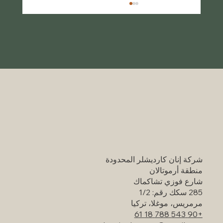
دليل السفر الخلاب لتركيا: أماكن سياحية شهيرة
تستحق الزيارة
شركة إنان كارديشلر المحدودة
منطقة أرموتالان
شارع فوزي تشاكماك
285 سكك رقم: 1/2
مرمريس، موغلا، تركيا
+90 543 788 18 61