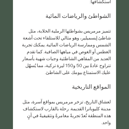
استكشافها:
الشواطئ والرياضات المائية
تتميز مرمريس بشواطئها الرملية الخلابة، مثل 
شاطئ إيسميلير، وهو مثالي للاستلقاء تحت أشعة 
الشمس وممارسة الرياضات المائية. يمكنك تجربة 
الغطس أو الغوص في مياهها الصافية. كما تقدم 
العديد من المقاهي الشاطئية وجبات شهية بأسعار 
تتراوح عادةً بين 50 و150 ليرة تركية، مما يُسهّل 
عليك الاستمتاع بيومك على الشاطئ.
المواقع التاريخية
لعشاق التاريخ، تزخر مرمريس بمواقع آسرة، مثل 
مدينة كليوباترا القديمة. رحلة بالقارب لاستكشاف 
هذه المنطقة تُعدّ تجربةً مغامرةً وتثقيفيةً في آنٍ 
واحد.