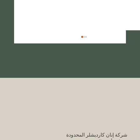
دليل السفر الخلاب لتركيا: أماكن سياحية شهيرة
تستحق الزيارة
شركة إنان كارديشلر المحدودة