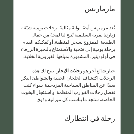
مارماريس
تُعد مرمريس أيضًا بوابةً مثاليةً لرحلات يومية شيّقة. 
زيارتنا لقرية السليمية تُتيح لنا لمحةً من جمال 
الطبيعة الممزوج بسحر المنطقة. أو يُمكنكم القيام 
برحلة يومية إلى فتحية والاستمتاع بالبحيرة الزرقاء 
في أولودينيز، المشهورة بمياهها الفيروزية الخلابة.
خيار شائع آخر هو 
رحلات الإبحار
 . تتيح لك هذه 
الرحلات اكتشاف الخلجان الخفية والشواطئ البكر 
بعيدًا عن المناطق السياحية المزدحمة. سواء كنت 
تفضل رحلات القوارب المنظمة أو استئجار اليخوت 
الخاصة، ستجد ما يناسب كل ميزانية وذوق.
رحلة في انتظارك