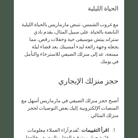
الحياة الليلية
مع غروب الشمس، تنبض مارماريس بالحياة الليلية 
النابضة بالحياة. على سبيل المثال، يقدم نادي 
ستراند بيتش موسيقى حية وحفلات رقص، مما 
يجعله وجهة رائعة لبدء أمسيتك. بعد قضاء ليلة 
ممتعة، عد إلى منزلك الصيفي للاسترخاء والتأمل 
في يومك.
حجز منزلك الإيجاري
أصبح حجز منزلك الصيفي في مارماريس أسهل مع 
المنصات الإلكترونية. إليك بعض التوصيات لحجز 
منزلك المثالي:
اقرأ التقييمات
 : تُقدم آراء العملاء معلومات 
قيّمة حول موثوقية العقار والمضيف. فالعقار 