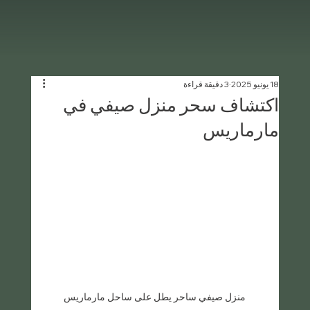
18 يونيو 2025
3 دقيقة قراءة
اكتشاف سحر منزل صيفي في
مارماريس
منزل صيفي ساحر يطل على ساحل مارماريس