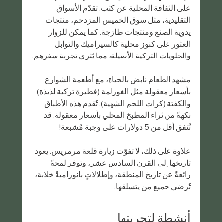
على الثقافة المحلية عن كثب. تقدّم الأسواق 
التقليدية، مثل سوق الخميس المزدحم، منتجات 
يدوية الصنع ومنتجات طازجة. كما يمكن للزوار 
العثور على كنوز محلية كالسيراميك والتوابل 
والحلويات التركية الأصيلة، مما يُثري تجربة سفرهم.
مشهد الطعام نابض بالحياة، مع أطعمة الشوارع 
بأسعار معقولة مثل الغوزلمة (فطيرة تركية لذيذة) 
والكفتة (كرات اللحم الشهية). تُقدم هذه الأطباق 
نكهةً من ثراء المطبخ المحلي بأسعار معقولة. قد 
تُنفق أقل من 5 دولارات على وجبة مُشبعة!
علاوة على ذلك، لا تفوّت زيارة قلعة مرمريس. يعود 
تاريخها إلى القرن السادس عشر، وتوفر لمحةً 
رائعةً عن تاريخ المنطقة، وإطلالاتٍ بانوراميةً خلابة، 
تُرضي جميع من يتسلقها.
أنشطة لتجربتها