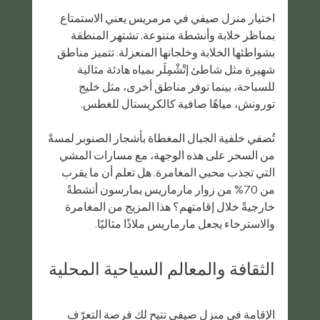
اختيار منزل صيفي في مرمريس يعني الاستمتاع 
بمناظر خلابة وأنشطة متنوعة. تشتهر المنطقة 
بشواطئها الخلابة وخلجانها المنعزلة. تتميز مناطق 
شهيرة مثل شاطئ إتْشْمِلَر بمياه هادئة مثالية 
للسباحة، بينما توفر مناطق أخرى، مثل خليج 
تورونش، مياهًا صافية كالكريستال للغطس.
تُضفي خلفية الجبال المغطاة بأشجار الصنوبر لمسةً 
من السحر على هذه الوجهة، مع مسارات المشي 
التي تجذب محبي المغامرة. هل تعلم أن ما يقرب 
من 70% من زوار مارماريس يمارسون أنشطةً 
خارجيةً خلال إقامتهم؟ هذا المزيج من المغامرة 
والاسترخاء يجعل مارماريس ملاذًا مثاليًا.
الثقافة والمعالم السياحية المحلية
الإقامة في منزل صيفي تتيح لك فرصة التعرّف 