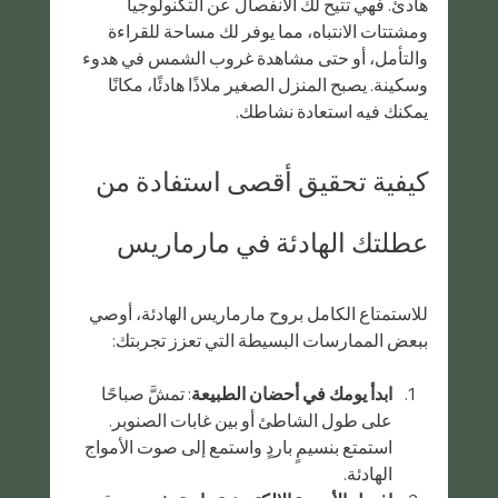
هادئ. فهي تتيح لك الانفصال عن التكنولوجيا 
ومشتتات الانتباه، مما يوفر لك مساحة للقراءة 
والتأمل، أو حتى مشاهدة غروب الشمس في هدوء 
وسكينة. يصبح المنزل الصغير ملاذًا هادئًا، مكانًا 
يمكنك فيه استعادة نشاطك.
كيفية تحقيق أقصى استفادة من 
عطلتك الهادئة في مارماريس
للاستمتاع الكامل بروح مارماريس الهادئة، أوصي 
ببعض الممارسات البسيطة التي تعزز تجربتك:
ابدأ يومك في أحضان الطبيعة
: تمشَّ صباحًا 
على طول الشاطئ أو بين غابات الصنوبر. 
استمتع بنسيمٍ باردٍ واستمع إلى صوت الأمواج 
الهادئة.