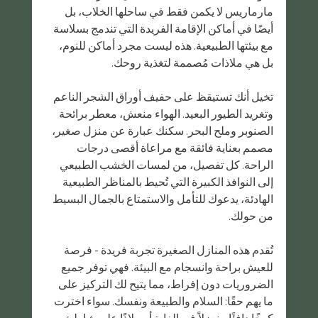
مارماريس لا يكمن فقط في ساحلها الخلاب، بل 
أيضًا في أماكن الإقامة الفريدة التي تندمج بسلاسة 
مع بيئتها الطبيعية. هذه ليست مجرد أماكن للنوم، 
بل هي ملاذات مُصممة لتغذية روحك.
تخيل أنك تستيقظ على حفيف أوراق الشجر الناعم 
وتغريد الطيور البعيد. الهواء منعش، معطر برائحة 
الصنوبر وملح البحر. سكنك عبارة عن منزل صغير، 
مصمم بعناية فائقة مع مراعاة أقصى درجات 
الراحة. كل تفصيل، من لمسات الخشب الطبيعي 
إلى النوافذ الكبيرة التي تُحيط بالمناظر الطبيعية 
الهادئة، يدعوك للتأمل والاستمتاع بالجمال البسيط 
من حولك.
تُقدم هذه المنازل الصغيرة تجربة فريدة - فرصة 
للعيش براحة وانسجام مع البيئة. فهي توفر جميع 
الضروريات دون إفراط، مما يتيح لك التركيز على 
ما يهم حقًا: السلام والطبيعة ونفسك. سواء اخترت 
كوخًا دافئًا منعزلاً في الغابة أو ملاذًا على شاطئ 