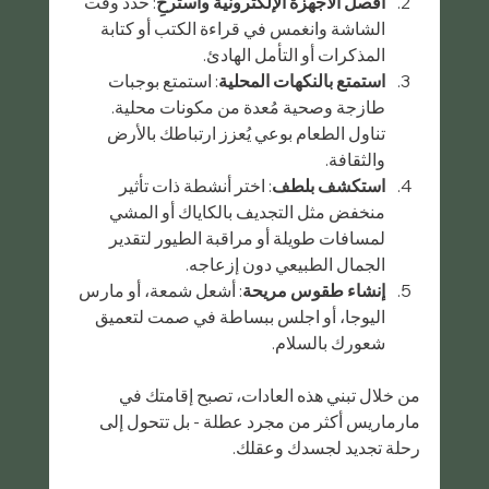
افصل الأجهزة الإلكترونية واسترخِ
: حدد وقت 
الشاشة وانغمس في قراءة الكتب أو كتابة 
المذكرات أو التأمل الهادئ.
استمتع بالنكهات المحلية
: استمتع بوجبات 
طازجة وصحية مُعدة من مكونات محلية. 
تناول الطعام بوعي يُعزز ارتباطك بالأرض 
والثقافة.
استكشف بلطف
: اختر أنشطة ذات تأثير 
منخفض مثل التجديف بالكاياك أو المشي 
لمسافات طويلة أو مراقبة الطيور لتقدير 
الجمال الطبيعي دون إزعاجه.
إنشاء طقوس مريحة
: أشعل شمعة، أو مارس 
اليوجا، أو اجلس ببساطة في صمت لتعميق 
شعورك بالسلام.
من خلال تبني هذه العادات، تصبح إقامتك في 
مارماريس أكثر من مجرد عطلة - بل تتحول إلى 
رحلة تجديد لجسدك وعقلك.