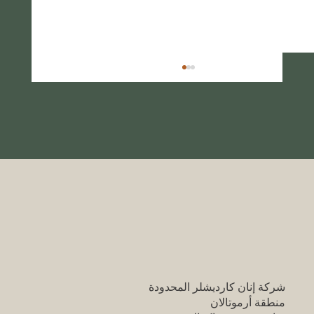
دليل السفر الخلاب لتركيا: أماكن سياحية شهيرة
تستحق الزيارة
شركة إنان كارديشلر المحدودة
منطقة أرموتالان