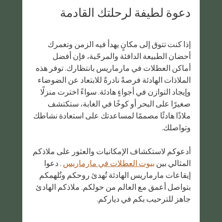
دعوة لطيفة لرحلتك القادمة
إذا كنت تتوق إلى مكانٍ يهدأ فيه الزمن وتغمرك 
أحضان الطبيعة الدافئة والمرحّبة، فإن أفضل 
أماكن العطلات في مارماريس بانتظارك. توفر هذه 
الملاذات الهادئة فرصةً نادرةً للابتعاد عن الضوضاء 
وإيجاد التوازن في أجواءٍ هادئة. سواءً اخترت منزلًا 
صغيرًا على البحر أو كوخًا في الغابة، ستكتشف 
ملاذًا هادئًا مصممًا لمساعدتك على استعادة نشاطك 
وتواصلك.
أدعوكم لاستكشاف الإمكانيات والعثور على ملاذكم 
المثالي بين 
بيوت العطلات في مارماريس
 . دعوا 
إيقاعات مارماريس الهادئة تُهدئ روحكم وتُلهمكم 
بتواصل أعمق مع العالم من حولكم. ملاذكم الهادئ 
جاهز للترحيب بكم في دياركم. 