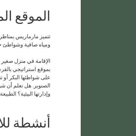
الموقع ال
تتميز مارماريس بمناظر ط
ومياه صافية وشواطئ خلاب
الإقامة في منزل صغير ت
بموقع استراتيجي بالقر
على شواطئها البكر أو تن
الصنوبر. هل تعلم أن شو
وإدارتها البيئية؟ الطبي
أنشطة للاس