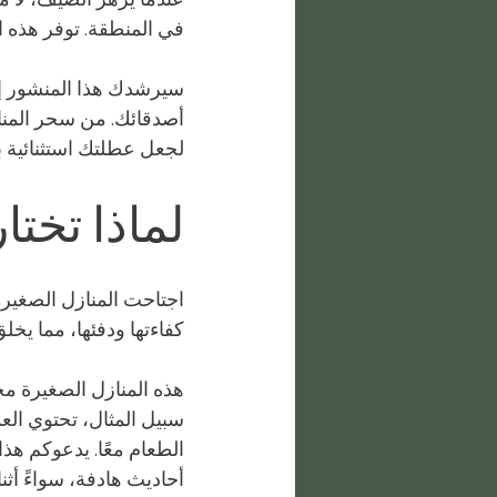
في المنطقة. توفر هذه ال
سيرشدك هذا المنشور إل
أصدقائك. من سحر المناز
لجعل عطلتك استثنائية ب
لماذا تختار
اجتاحت المنازل الصغيرة 
كفاءتها ودفئها، مما يخ
هذه المنازل الصغيرة مجه
سبيل المثال، تحتوي الع
الطعام معًا. يدعوكم هذ
أحاديث هادفة، سواءً أثن