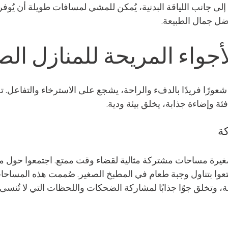
اوية 360 درجة. إلى جانب اللياقة البدنية، يُمكن للمشي لمسافات طويلة أن 
ضل جمال الطبيعة.
أجواء المريحة للمنازل الص
عورًا فريدًا بالدفء والراحة، يشجع على الاسترخاء والتفاعل. ت
ة وإضاءة جذابة، يخلق بيئة ودية.
ة
غيرة مساحات مشتركة مثالية لقضاء وقت ممتع. اجتمعوا حول موق
وا بتناول وجبة طعام في المطبخ الصغير. صُممت هذه المساحا
، وتخلق جوًا جذابًا لمشاركة الضحكات واللحظات التي لا تُنسى.