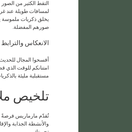
التقط الكثير من الصور
لمسافات طويلة عند غرو
يخلق ذكريات ملموسة يم
صورهم المفضلة.
الانعكاس والترابط
أفسحوا المجال للحديث ع
امتنانكم للوقت الذي قضي
مستقبلية مليئة بالذكريا
تلخيص ملا
تُقدّم مارماريس فرصةً اس
والأنشطة الجذابة والإقام
تجربتك.