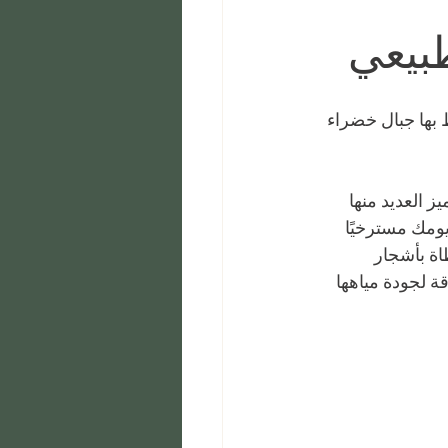
طبيعي
 بها جبال خضراء 
 العديد منها 
ومك مسترخيًا 
اة بأشجار 
 لجودة مياهها 