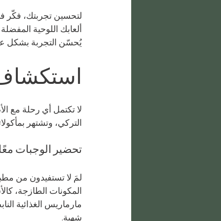
لتحسين تجربتك، فكّر ف
ألعابك اللوحية المفضلة 
يُحسّن التجربة بشكل عا
استكشاف ا
لا تكتمل أي رحلة مع الأ
التركي، وتشتهر بمأكولاته
تحضير الوجبات معًا
لمَ لا تستفيدون من مطب
المكونات الطازجة، كالأ
مارماريس الغذائية النابض
شهية.