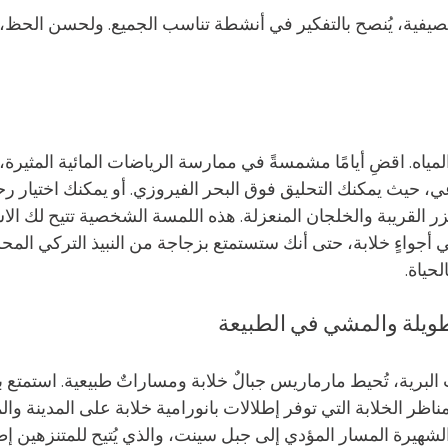
صيفية، يُنصح بالتفكير في أنشطة تناسب الجميع. ولحسن الحظ، 
ياه. اقضِ أيامًا مشمسةً في ممارسة الرياضات المائية المثيرة،
ي، حيث يمكنك التحليق فوق البحر الفيروزي. أو يمكنك اختيار رح
 القريبة والخلجان المنعزلة. هذه اللمسة الشخصية تتيح لك الاس
واءٍ خلابة، حتى أنك ستستمتع بزجاجة من النبيذ التركي المحل
حياة.
يلة والمشي في الطبيعة
لبرية، تُحيط مارماريس جبالٌ خلابة ومساراتٌ طبيعية. استمتع
ظر الخلابة التي توفر إطلالات بانورامية خلابة على المدينة والم
شهيرة المسار المؤدي إلى جبل سينت، والذي يُتيح للمتنزهين إطل