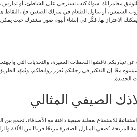
 لتوثيق مغامراتك. سواءً كنت تسترخي على الشاطئ، أو تمارس 
ب الشمس، أو تتناول الطعام في منزلك الصغير، فإن التقاط ه
كنك الاعتزاز بها. فكّر في إنشاء ألبوم صور مشترك حيث يمكن 
ن تجاربكم. ناقشوا اللحظات المميزة، والتحديات التي واجهتموه
تموه معًا. إن التفكير في رحلتكم يُعزز روابطكم، ويُمهّد الطري
ت الجديدة.
ذك الصيفي المثالي
تثنائيةً للاستمتاع بعطلة صيفية دافئة مع الأصدقاء، تجمع بين الط
ة المريحة. تُضفي المنازل الصغيرة مزيجًا فريدًا من الألفة والرا