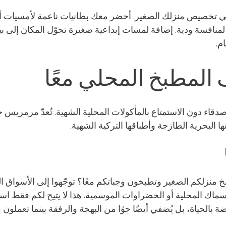
ي تخصيص منزلك الصغير. أحضر معك بطانيات ناعمة لأمسيات أفلا
لمنافسة ودية. إضافة لمسات إبداعية صغيرة تحوّل المكان إلى بيت
م.
لمطبخ المحلي معًا
صدقاء دون الاستمتاع بالمأكولات المحلية الشهية. تُعدّ مرمريس 
ا البحرية الطازجة وأطباقها التركية الشهية.
خ منزلكم الصغير وتطبخون وجباتكم معًا؟ توجّهوا إلى الأسواق ا
سماك المحلية أو الخضراوات الموسمية. هذا لا يتيح لكم فقط ا
ة بالحياة، بل يُضفي أيضًا جوًا من البهجة والرفقة بينما تعملون م