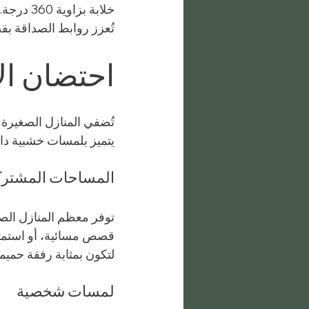
خلابة بز
تُعزز روابط الصداقة بف
احتضان ال
تُضفي المنازل الصغيرة ش
يتميز بلمسات خشبية دافئ
المساحات المشترك
توفر معظم المنازل الص
قصص مسائية، أو استمتع
لتكون بمثابة رفقة حميمة
لمسات شخصية