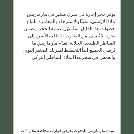
يوفر حجز إجازة في منزل صغير في مارماريس 
ملاذًا لا يُنسى، مليئًا بالاسترخاء والمغامرة. باتباع 
خطوات هذا الدليل، ستُسهّل عملية الحجز وتضمن 
تجربة لا تُنسى. من التجارب الثقافية الآسرة إلى 
المناظر الطبيعية الخلابة، تُقدّم مارماريس ما 
يُرضي الجميع. ابدأ التخطيط لمنزلك الصغير اليوم، 
وانغمس في سحر هذا الملاذ الساحلي التركي.
ميناء مارماريس لليخوت يعرض قوارب محاطة بتلال ذات 