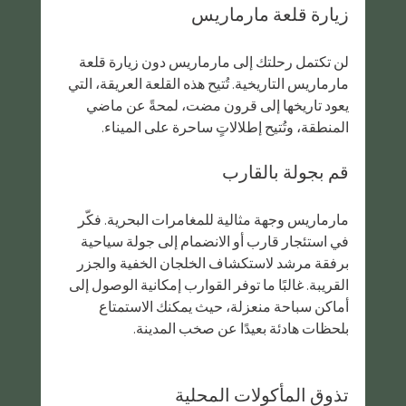
زيارة قلعة مارماريس
لن تكتمل رحلتك إلى مارماريس دون زيارة قلعة 
مارماريس التاريخية. تُتيح هذه القلعة العريقة، التي 
يعود تاريخها إلى قرون مضت، لمحةً عن ماضي 
المنطقة، وتُتيح إطلالاتٍ ساحرة على الميناء.
قم بجولة بالقارب
مارماريس وجهة مثالية للمغامرات البحرية. فكّر 
في استئجار قارب أو الانضمام إلى جولة سياحية 
برفقة مرشد لاستكشاف الخلجان الخفية والجزر 
القريبة. غالبًا ما توفر القوارب إمكانية الوصول إلى 
أماكن سباحة منعزلة، حيث يمكنك الاستمتاع 
بلحظات هادئة بعيدًا عن صخب المدينة.
تذوق المأكولات المحلية