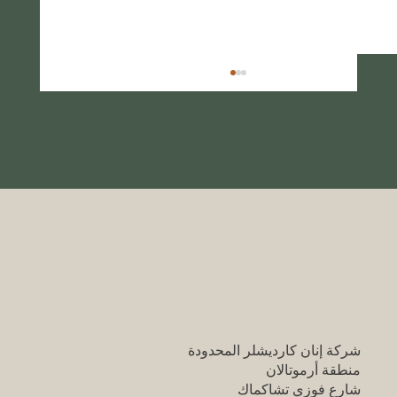
دليل السفر الخلاب لتركيا: أماكن سياحية شهيرة
تستحق الزيارة
شركة إنان كارديشلر المحدودة
منطقة أرموتالان
شارع فوزي تشاكماك