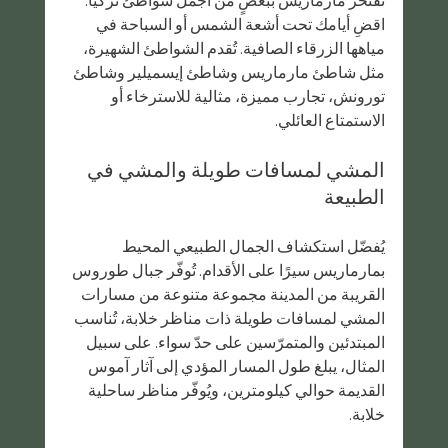
اقضِ أيامك تحت أشعة الشمس أو السباحة في 
مياهها الزرقاء الصافية. تُقدم الشواطئ الشهيرة، 
مثل شاطئ مارماريس وشاطئ إيسميلير وشاطئ 
تورونش، تجارب مميزة، مثالية للاسترخاء أو 
الاستمتاع العائلي.
المشي لمسافات طويلة والمشي في 
الطبيعة
يُفضّل استكشاف الجمال الطبيعي المحيط 
بمارماريس سيرًا على الأقدام. تُوفّر جبال طوروس 
القريبة من المدينة مجموعة متنوعة من مسارات 
المشي لمسافات طويلة ذات مناظر خلابة، تُناسب 
المبتدئين والمتمرّسين على حدّ سواء. على سبيل 
المثال، يبلغ طول المسار المؤدي إلى آثار آموس 
القديمة حوالي كيلومترين، ويُوفّر مناظر ساحلية 
خلابة.