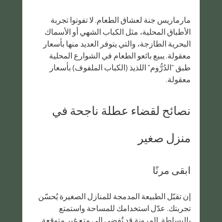
مارماريس جنة لعشاق الطعام. لا تفوتوا تجربة 
الأطباق المحلية، مثل الكباب الشهي أو الأسماك 
البحرية الطازجة، والتي يتوفر العديد منها بأسعار 
معقولة. يبيع بائعو الطعام في الشوارع المحلية 
طبق "الدُرُّوم" اللذيذ (الكباب الملفوف) بأسعار 
معقولة.
نصائح لقضاء عطلة ناجحة في 
منزل صغير
ابقى مرنًا
إن تقبّل الطبيعة المدمجة للمنازل الصغيرة يُحسّن 
تجربتك. عدّل استخدامك للمساحة واستمتع 
بالبساطة. المرونة قد تُفضي إلى متع غير متوقعة 