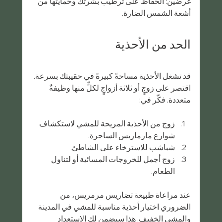
غرضين: الحفاظ على ترطيب بشرتك وحمايتها من 
أشعة الشمس الضارة.
الحد من الأحذية
قد تشغل الأحذية مساحةً كبيرةً في حقيبتك بسرعة. 
اقتصر على زوجٍ أو ثلاثة أزواجٍ لكلٍّ منها وظيفةٌ 
متعددة. فكّر في:
زوج من الأحذية المريحة للمشي لاستكشاف 
شوارع مارماريس الساحرة.
شباشب للاسترخاء على الشاطئ.
زوج أجمل للخروجات المسائية أو لتناول 
الطعام.
عند مراعاة طبيعة تضاريس مرمريس، من 
الضروري اختيار أحذية مناسبة للمشي في المدينة 
والمشي الخفيف. هذا سيضمن لك الاستعداد 