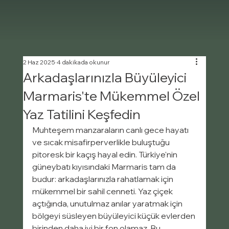
2 Haz 2025
4 dakikada okunur
Arkadaşlarınızla Büyüleyici
Marmaris'te Mükemmel Özel
Yaz Tatilini Keşfedin
Muhteşem manzaraların canlı gece hayatı 
ve sıcak misafirperverlikle buluştuğu 
pitoresk bir kaçış hayal edin. Türkiye'nin 
güneybatı kıyısındaki Marmaris tam da 
budur: arkadaşlarınızla rahatlamak için 
mükemmel bir sahil cenneti. Yaz çiçek 
açtığında, unutulmaz anılar yaratmak için 
bölgeyi süsleyen büyüleyici küçük evlerden 
birinden daha iyi bir fon olamaz. Bu 