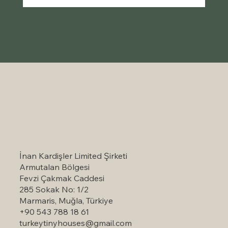
Türkiye'nin Manzaralı Seyahat Rehberini
Keşfedin: Ziyaret Etmeye Değer
Simgesel Manzaralı Noktalar
İnan Kardişler Limited Şirketi
Armutalan Bölgesi
Fevzi Çakmak Caddesi
285 Sokak No: 1/2
Marmaris, Muğla, Türkiye
+90 543 788 18 61
turkeytinyhouses@gmail.com