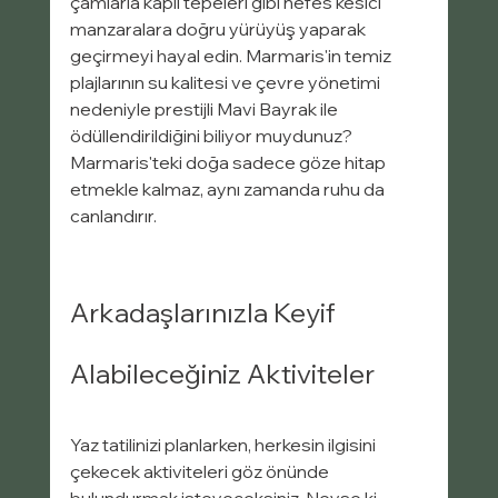
çamlarla kaplı tepeleri gibi nefes kesici 
manzaralara doğru yürüyüş yaparak 
geçirmeyi hayal edin. Marmaris'in temiz 
plajlarının su kalitesi ve çevre yönetimi 
nedeniyle prestijli Mavi Bayrak ile 
ödüllendirildiğini biliyor muydunuz? 
Marmaris'teki doğa sadece göze hitap 
etmekle kalmaz, aynı zamanda ruhu da 
canlandırır.
Arkadaşlarınızla Keyif 
Alabileceğiniz Aktiviteler
Yaz tatilinizi planlarken, herkesin ilgisini 
çekecek aktiviteleri göz önünde 
bulundurmak isteyeceksiniz. Neyse ki, 