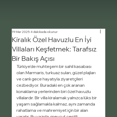
19 Mar 2025
4 dakikada okunur
Kiralık Özel Havuzlu En İyi
Villaları Keşfetmek: Tarafsız
Bir Bakış Açısı
Türkiye'de muhteşem bir sahil kasabası 
olan Marmaris, turkuaz suları, güzel plajları 
ve canlı gece hayatıyla ziyaretçileri 
cezbediyor. Buradaki en çok aranan 
konaklama yerlerinden biri özel havuzlu 
villalardır. Bir villa kiralamak yalnızca lüks bir 
yaşam sağlamakla kalmaz, aynı zamanda 
rahatlama ve mahremiyet için bir alan 
yaratır. Bu yazıda, mevcut çeşitli 