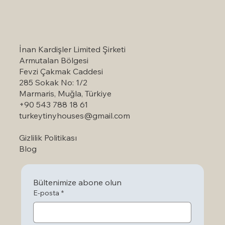
Türkiye'nin Manzaralı Seyahat Rehberini
Keşfedin: Ziyaret Etmeye Değer
Simgesel Manzaralı Noktalar
İnan Kardişler Limited Şirketi
Armutalan Bölgesi
Fevzi Çakmak Caddesi
285 Sokak No: 1/2
Marmaris, Muğla, Türkiye
+90 543 788 18 61
turkeytinyhouses@gmail.com
Gizlilik Politikası
Blog
Bültenimize abone olun
E-posta
*