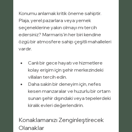
Konumu anlamak kritik öneme sahiptir. 
Plaja, yerel pazarlara veya yemek 
seçeneklerine yakın olmayı mı tercih 
edersiniz? Marmaris'in her biri kendine 
özgü bir atmosfere sahip çeşitli mahalleleri 
vardır.
Canlı bir gece hayatı ve hizmetlere 
kolay erişim için şehir merkezindeki 
villaları tercih edin.
Daha sakin bir deneyim için, nefes 
kesen manzaralar ve huzurlu bir ortam 
sunan şehir dışındaki veya tepelerdeki 
kiralık evleri değerlendirin.
Konaklamanızı Zenginleştirecek 
Olanaklar