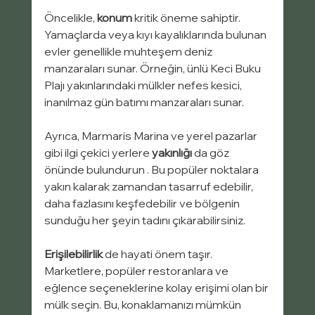
Öncelikle, 
konum
 kritik öneme sahiptir. 
Yamaçlarda veya kıyı kayalıklarında bulunan 
evler genellikle muhteşem deniz 
manzaraları sunar. Örneğin, ünlü Keci Buku 
Plajı yakınlarındaki mülkler nefes kesici, 
inanılmaz gün batımı manzaraları sunar.
Ayrıca, Marmaris Marina ve yerel pazarlar 
gibi ilgi çekici yerlere 
yakınlığı
 da göz 
önünde bulundurun . Bu popüler noktalara 
yakın kalarak zamandan tasarruf edebilir, 
daha fazlasını keşfedebilir ve bölgenin 
sunduğu her şeyin tadını çıkarabilirsiniz.
Erişilebilirlik
 de hayati önem taşır. 
Marketlere, popüler restoranlara ve 
eğlence seçeneklerine kolay erişimi olan bir 
mülk seçin. Bu, konaklamanızı mümkün 