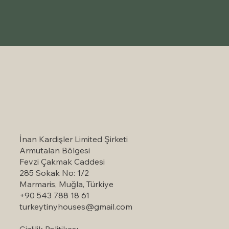
Türkiye'nin Manzaralı Seyahat Rehberini
Keşfedin: Ziyaret Etmeye Değer
Simgesel Manzaralı Noktalar
İnan Kardişler Limited Şirketi
Armutalan Bölgesi
Fevzi Çakmak Caddesi
285 Sokak No: 1/2
Marmaris, Muğla, Türkiye
+90 543 788 18 61
turkeytinyhouses@gmail.com
Gizlilik Politikası