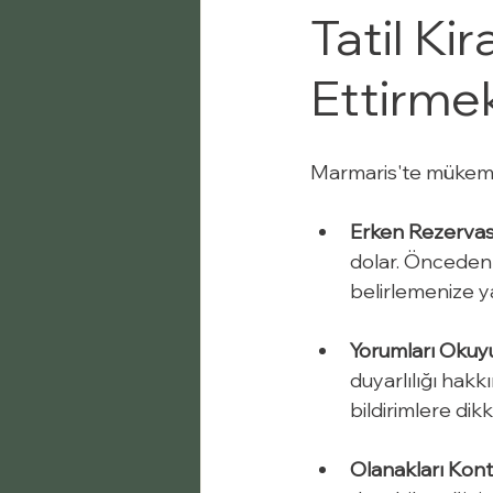
Tatil Ki
Ettirmek
Marmaris'te mükemmel
Erken Rezerva
dolar. Önceden 
belirlemenize ya
Yorumları Okuy
duyarlılığı hakk
bildirimlere dikk
Olanakları Kont