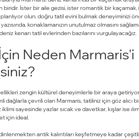
iridir. İster bir aile gezisi, ister romantik bir kaçamak, 
planlıyor olun, doğru tatil evini bulmak deneyiminizi ö
log yazısında, konaklamanızın unutulmaz olmasını sağlama
deniz kenarı tatil evlerinden bazılarını vurgulayacağız.
z İçin Neden Marmaris'i 
siniz?
llikleri zengin kültürel deneyimlerle bir araya getiriyo
dağlarla çevrili olan Marmaris, tatiliniz için göz alıcı bi
iklimi sayesinde yazlar sıcak ve davetkar, kışlar ise ılı
t için ideal.
 dinlenmekten antik kalıntıları keşfetmeye kadar çeşitli 