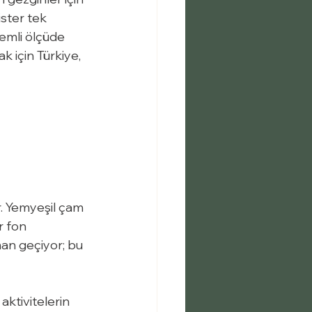
ister tek 
nemli ölçüde 
k için Türkiye, 
r. Yemyeşil çam 
r fon 
man geçiyor; bu 
aktivitelerin 