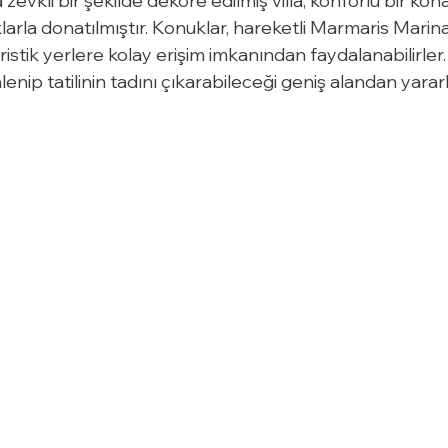
evkli bir şekilde dekore edilmiş villa, konforlu bir kon
rla donatılmıştır. Konuklar, hareketli Marmaris Marina 
ristik yerlere kolay erişim imkanından faydalanabilirler.
lenip tatilinin tadını çıkarabileceği geniş alandan yararl