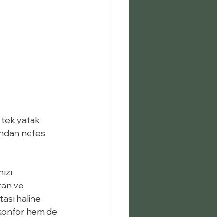
 tek yatak 
rından nefes 
ızı 
ran ve 
tası haline 
m konfor hem de 