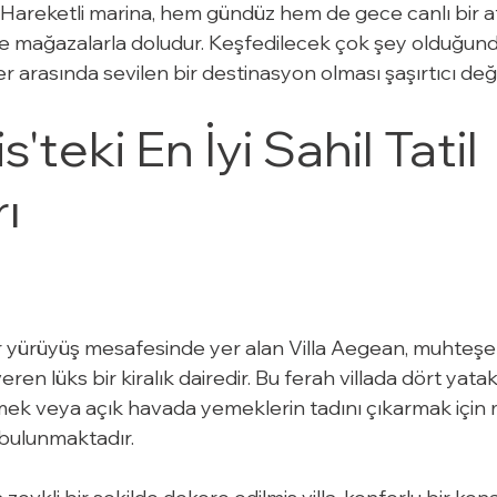
er. Hareketli marina, hem gündüz hem de gece canlı bir
 ve mağazalarla doludur. Keşfedilecek çok şey olduğund
r arasında sevilen bir destinasyon olması şaşırtıcı deği
teki En İyi Sahil Tatil 
rı
ir yürüyüş mesafesinde yer alan Villa Aegean, muhteşe
ren lüks bir kiralık dairedir. Bu ferah villada dört yatak
ek veya açık havada yemeklerin tadını çıkarmak içi
 bulunmaktadır.