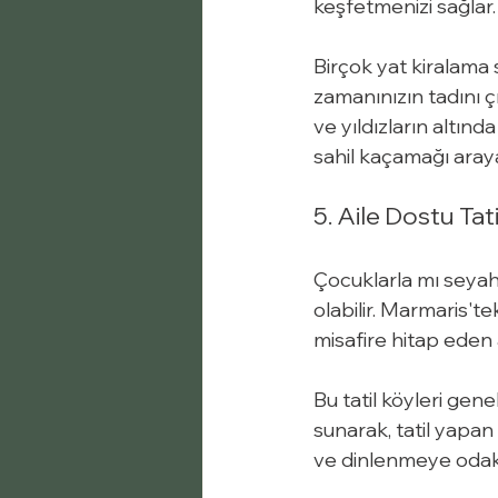
keşfetmenizi sağlar.
Birçok yat kiralam
zamanınızın tadını 
ve yıldızların altın
sahil kaçamağı aray
5. Aile Dostu Tat
Çocuklarla mı seyaha
olabilir. Marmaris'te
misafire hitap eden 
Bu tatil köyleri gene
sunarak, tatil yapan 
ve dinlenmeye odakla