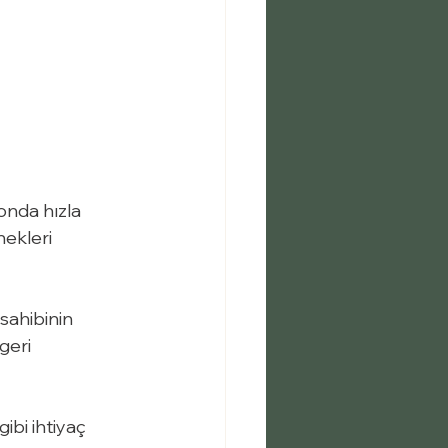
 
zonda hızla 
ekleri 
 sahibinin 
geri 
ibi ihtiyaç 