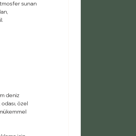
 atmosfer sunan 
an, 
l.
m deniz 
 odası, özel 
n mükemmel 