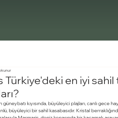
okunur
Türkiye'deki en iyi sahil t
arı?
 güneybatı kıyısında, büyüleyici plajları, canlı gece hay
nlü, büyüleyici bir sahil kasabasıdır. Kristal berraklığınd
larıyla Marmaris, deniz kenarında bir kaçamak arayan 