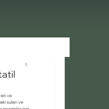
atil
atı ve 
aki suları ve 
gezginler için 