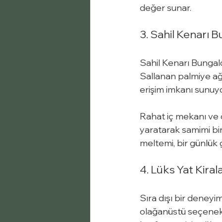
değer sunar.
3. Sahil Kenarı 
Sahil Kenarı Bungalov
Sallanan palmiye ağ
erişim imkanı sunuyo
Rahat iç mekanı ve ö
yaratarak samimi bir
meltemi, bir günlük 
4. Lüks Yat Kira
Sıra dışı bir deneyim
olağanüstü seçenek, 