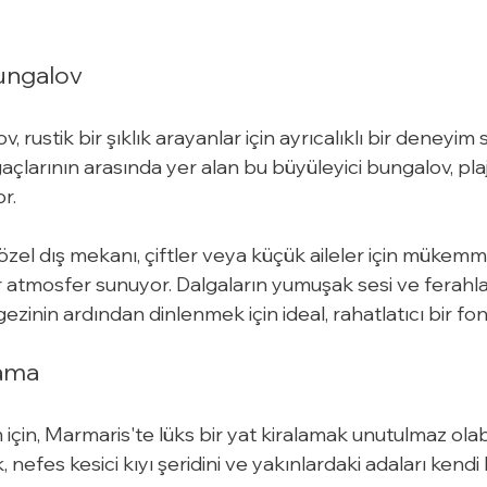
Bungalov
, rustik bir şıklık arayanlar için ayrıcalıklı bir deneyim 
açlarının arasında yer alan bu büyüleyici bungalov, pl
r.
zel dış mekanı, çiftler veya küçük aileler için mükemm
 atmosfer sunuyor. Dalgaların yumuşak sesi ve ferahlat
gezinin ardından dinlenmek için ideal, rahatlatıcı bir fo
lama
 için, Marmaris'te lüks bir yat kiralamak unutulmaz olabil
nefes kesici kıyı şeridini ve yakınlardaki adaları kendi 