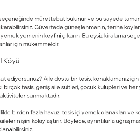
a seçeneğinde mürettebat bulunur ve bu sayede tamam
çıkarabilirsiniz. Güvertede güneşlenmenin, tenha koyl
da yemek yemenin keyfini çıkarın. Bu eşsiz kiralama seçen
anlar için mükemmeldir.
il Köyü
t ediyorsunuz? Aile dostu bir tesis, konaklamanız için
ki birçok tesis, geniş aile süitleri, çocuk kulüpleri ve her
aktiviteler sunmaktadır.
llikle birden fazla havuz, tesis içi yemek olanakları ve ko
ailelerin işini kolaylaştırır. Böylece, ayrıntılarla uğra
nabilirsiniz.