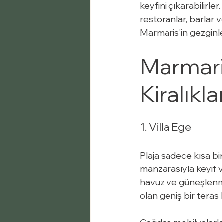
keyfini çıkarabilirl
restoranlar, barlar
Marmaris'in gezginle
Marmaris'
Kiralıkla
1. Villa Ege
Plaja sadece kısa b
manzarasıyla keyif ve
havuz ve güneşlenm
olan geniş bir teras