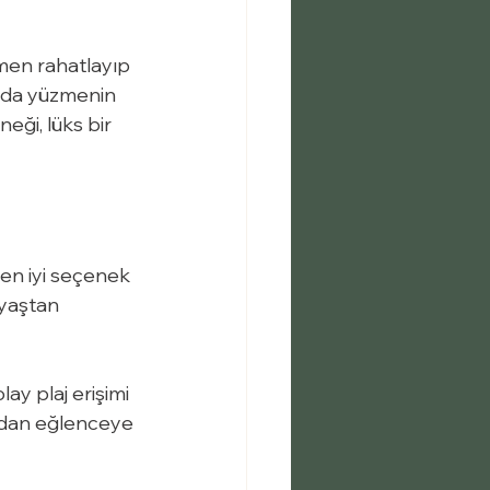
en rahatlayıp 
arda yüzmenin 
eği, lüks bir 
 en iyi seçenek 
 yaştan 
lay plaj erişimi 
şmadan eğlenceye 