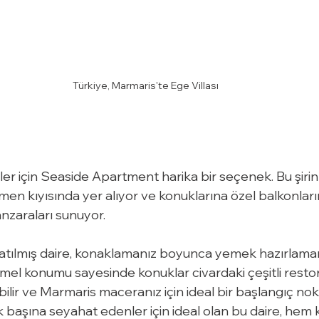
Türkiye, Marmaris'te Ege Villası
inler için Seaside Apartment harika bir seçenek. Bu şirin
hemen kıyısında yer alıyor ve konuklarına özel balkonla
nzaraları sunuyor.
atılmış daire, konaklamanız boyunca yemek hazırlaman
mmel konumu sayesinde konuklar civardaki çeşitli resto
lir ve Marmaris maceranız için ideal bir başlangıç ​​nok
tek başına seyahat edenler için ideal olan bu daire, he