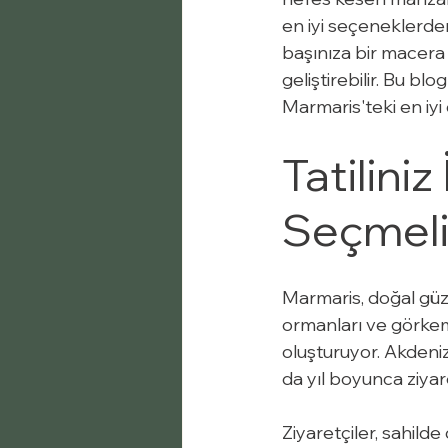
en iyi seçeneklerden b
başınıza bir macera 
geliştirebilir. Bu b
Marmaris'teki en iyi 
Tatilini
Seçmeli
Marmaris, doğal güze
ormanları ve görkemli 
oluşturuyor. Akdeniz 
da yıl boyunca ziyare
Ziyaretçiler, sahilde