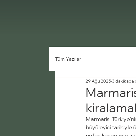
Tüm Yazılar
29 Ağu 2025
3 dakikada 
Marmaris 
kiralamal
Marmaris, Türkiye'nin
büyüleyici tarihiyle ü
nefes kesen manzara