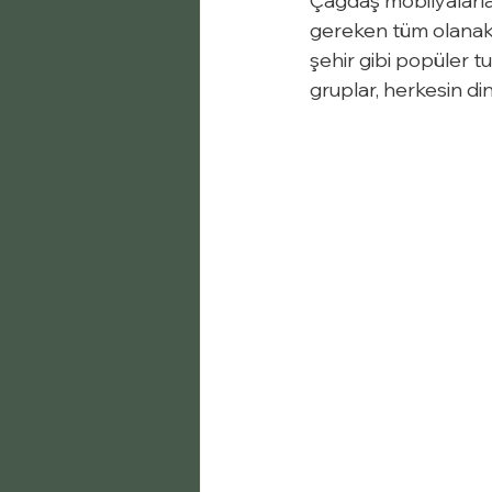
Çağdaş mobilyalarla z
gereken tüm olanakla
şehir gibi popüler tu
gruplar, herkesin din