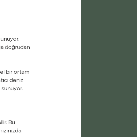
sunuyor. 
aja doğrudan 
el bir ortam 
ıcı deniz 
n sunuyor.
ir. Bu 
hızınızda 