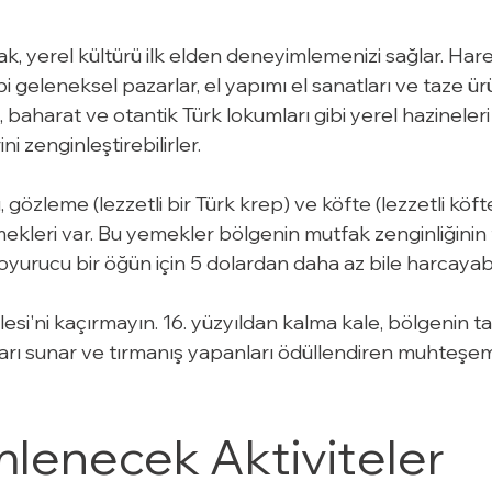
ak, yerel kültürü ilk elden deneyimlemenizi sağlar. Hare
 geleneksel pazarlar, el yapımı el sanatları ve taze ürü
, baharat ve otantik Türk lokumları gibi yerel hazineleri 
i zenginleştirebilirler.
gözleme (lezzetli bir Türk krep) ve köfte (lezzetli köfte
emekleri var. Bu yemekler bölgenin mutfak zenginliğinin
oyurucu bir öğün için 5 dolardan daha az bile harcayabil
esi'ni kaçırmayın. 16. yüzyıldan kalma kale, bölgenin tar
ıları sunar ve tırmanış yapanları ödüllendiren muhteş
lenecek Aktiviteler