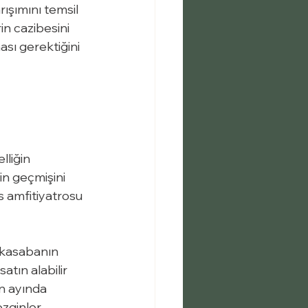
ışımını temsil 
in cazibesini 
sı gerektiğini 
liğin 
in geçmişini 
 amfitiyatrosu 
 kasabanın 
atın alabilir 
n ayında 
zginler 