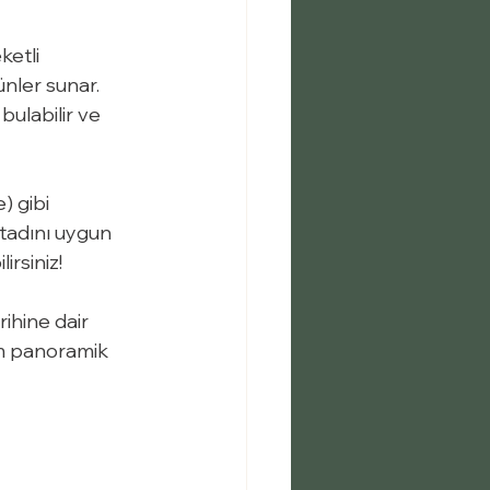
ketli 
nler sunar. 
bulabilir ve 
) gibi 
 tadını uygun 
irsiniz!
ihine dair 
em panoramik 