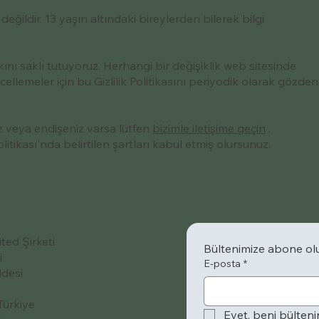
eğildir. 13 yaşın altındaki bireylerden bilerek bilgi
kkını saklı tutuyoruz. Herhangi bir değişiklik web sitesinde
ellemeler için bu Gizlilik Politikasını periyodik olarak gözden
uz veya endişeniz varsa lütfen
bizimle iletişime geçin
.
itikası'nda belirtilen şartları kabul etmiş olursunuz.
ted Şirketi
Bültenimize abone ol
i
E-posta
*
desi
2
Türkiye
Evet, beni bülteni