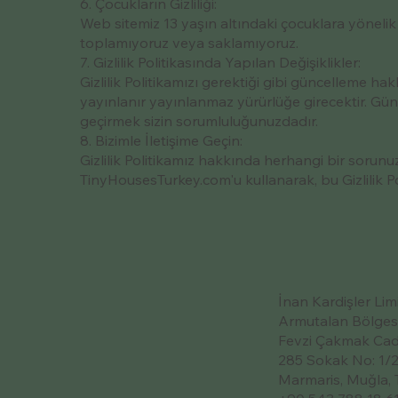
6. Çocukların Gizliliği:
Web sitemiz 13 yaşın altındaki çocuklara yönelik d
toplamıyoruz veya saklamıyoruz.
7. Gizlilik Politikasında Yapılan Değişiklikler:
Gizlilik Politikamızı gerektiği gibi güncelleme ha
yayınlanır yayınlanmaz yürürlüğe girecektir. Günc
geçirmek sizin sorumluluğunuzdadır.
8. Bizimle İletişime Geçin:
Gizlilik Politikamız hakkında herhangi bir sorun
TinyHousesTurkey.com'u kullanarak, bu Gizlilik Pol
İnan Kardişler Limi
Armutalan Bölges
Fevzi Çakmak Cad
285 Sokak No: 1/
Marmaris, Muğla, 