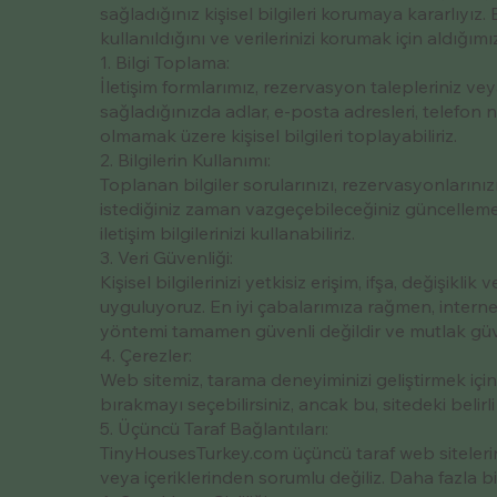
sağladığınız kişisel bilgileri korumaya kararlıyız. B
kullanıldığını ve verilerinizi korumak için aldığımı
1. Bilgi Toplama:
İletişim formlarımız, rezervasyon talepleriniz vey
sağladığınızda adlar, e-posta adresleri, telefon nu
olmamak üzere kişisel bilgileri toplayabiliriz.
2. Bilgilerin Kullanımı:
Toplanan bilgiler sorularınızı, rezervasyonlarınızı 
istediğiniz zaman vazgeçebileceğiniz güncellem
iletişim bilgilerinizi kullanabiliriz.
3. Veri Güvenliği:
Kişisel bilgilerinizi yetkisiz erişim, ifşa, değişi
uyguluyoruz. En iyi çabalarımıza rağmen, interne
yöntemi tamamen güvenli değildir ve mutlak güv
4. Çerezler:
Web sitemiz, tarama deneyiminizi geliştirmek için 
bırakmayı seçebilirsiniz, ancak bu, sitedeki belirli i
5. Üçüncü Taraf Bağlantıları:
TinyHousesTurkey.com üçüncü taraf web sitelerine b
veya içeriklerinden sorumlu değiliz. Daha fazla bilgi