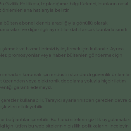
u Gizlilik Politikası, topladığımız bilgi türlerini, bunların nasıl
z önlemleri ana hatlarıyla belirtir.
a bülten abonelikleriniz aracılığıyla gönüllü olarak
maraları ve diğer ilgili ayrıntılar dahil ancak bunlarla sınırlı
işlemek ve hizmetlerimizi iyileştirmek için kullanılır. Ayrıca,
eler, promosyonlar veya haber bültenleri göndermek için
klik ve imhadan korumak için endüstri standardı güvenlik önlemler
t üzerinden veya elektronik depolama yoluyla hiçbir iletim
enliği garanti edemeyiz.
çerezler kullanabilir. Tarayıcı ayarlarınızdan çerezleri devre d
şlevleri etkileyebilir.
ağlantılar içerebilir. Bu harici sitelerin gizlilik uygulamaları
 için lütfen bu web sitelerinin gizlilik politikalarını inceleyin.