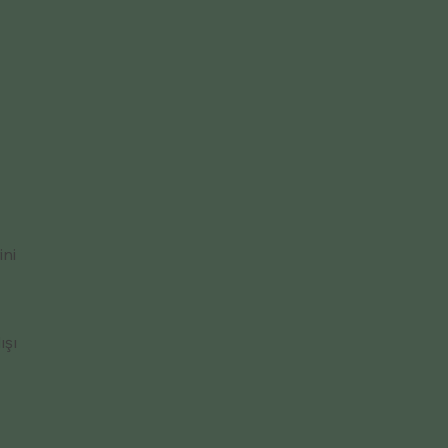
ini
ışı